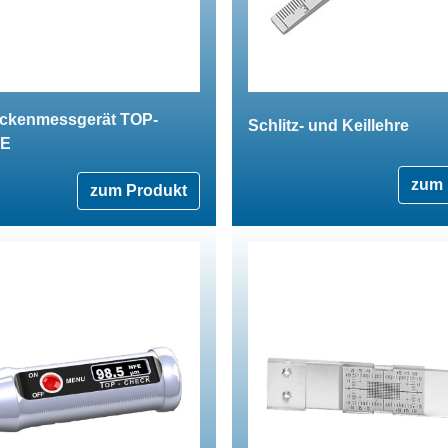
ickenmessgerät TOP-
Schlitz- und Keillehre
FE
zum 
zum Produkt