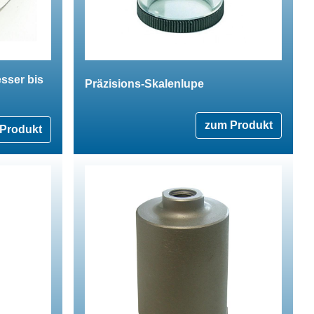
sser bis
Präzisions-Skalenlupe
zum Produkt
Produkt