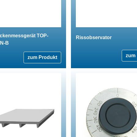
ickenmessgerät TOP-
Rissobservator
N-B
zum 
zum Produkt