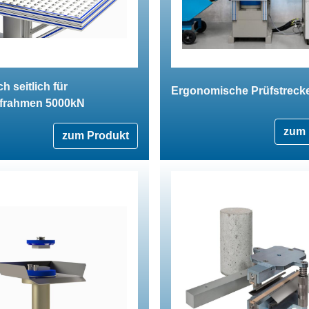
h seitlich für
Ergonomische Prüfstreck
frahmen 5000kN
zum 
zum Produkt