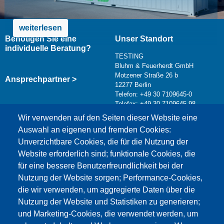
weiterlesen
Benötigen Sie eine
Unser Standort
individuelle Beratung?
TESTING
Bluhm & Feuerherdt GmbH
Motzener Straße 26 b
Ansprechpartner >
12277 Berlin
Telefon: +49 30 7109645-0
Telefax: +49 30 7109645-98
Kontaktformular >
Wir verwenden auf den Seiten dieser Website eine
info@testing.de
Auswahl an eigenen und fremden Cookies:
Unverzichtbare Cookies, die für die Nutzung der
Website erforderlich sind; funktionale Cookies, die
für eine bessere Benutzerfreundlichkeit bei der
Nutzung der Website sorgen; Performance-Cookies,
die wir verwenden, um aggregierte Daten über die
Dieser Inhalt ist blockiert, da die Google Maps
Nutzung der Website und Statistiken zu generieren;
Cookies nicht akzeptiert wurden.
und Marketing-Cookies, die verwendet werden, um