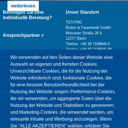
weiterlesen
Benötigen Sie eine
Unser Standort
individuelle Beratung?
TESTING
Bluhm & Feuerherdt GmbH
Motzener Straße 26 b
Ansprechpartner >
12277 Berlin
Telefon: +49 30 7109645-0
Telefax: +49 30 7109645-98
Kontaktformular >
Wir verwenden auf den Seiten dieser Website eine
info@testing.de
Auswahl an eigenen und fremden Cookies:
Unverzichtbare Cookies, die für die Nutzung der
Website erforderlich sind; funktionale Cookies, die
für eine bessere Benutzerfreundlichkeit bei der
Nutzung der Website sorgen; Performance-Cookies,
die wir verwenden, um aggregierte Daten über die
Dieser Inhalt ist blockiert, da die Google Maps
Nutzung der Website und Statistiken zu generieren;
Cookies nicht akzeptiert wurden.
und Marketing-Cookies, die verwendet werden, um
relevante Inhalte und Werbung anzuzeigen. Wenn
NUR DIE GOOGLE MAPS COOKIES
Sie "ALLE AKZEPTIEREN" wählen, erklären Sie