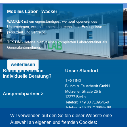
Mobiles Labor - Wacker
WACKER
ist ein eigenständiges, weltweit operierendes
Unternehmen, welches chemisch-technische Erzeugnisse
produziert und vertreibt.
TESTING
lieferte hierfür einen kompletten Laborcontainer als
Generalunternehmer.
weiterlesen
Benötigen Sie eine
Unser Standort
individuelle Beratung?
TESTING
Bluhm & Feuerherdt GmbH
Motzener Straße 26 b
Ansprechpartner >
12277 Berlin
Telefon: +49 30 7109645-0
Telefax: +49 30 7109645-98
Kontaktformular >
Wir verwenden auf den Seiten dieser Website eine
info@testing.de
Auswahl an eigenen und fremden Cookies: