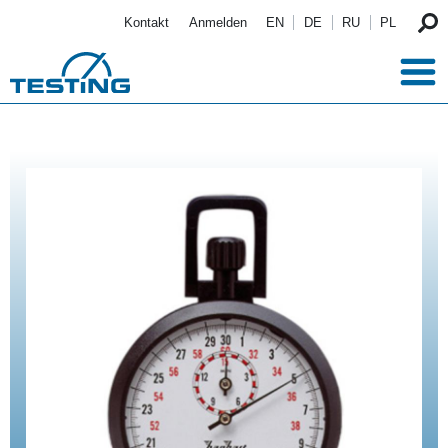
Direkt zum Inhalt
Kontakt
Anmelden
EN
DE
RU
PL