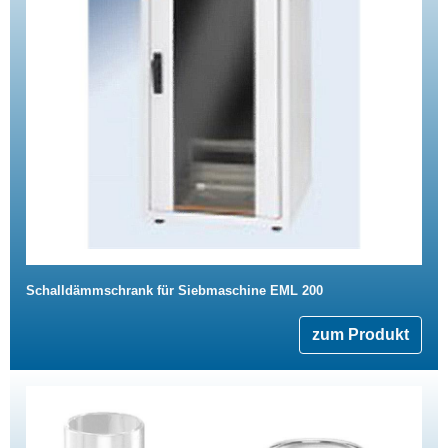
Schalldämmschrank für Siebmaschine EML 200
zum Produkt