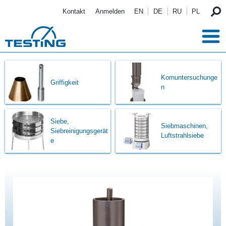
Direkt zum Inhalt
Kontakt
Anmelden
EN
DE
RU
PL
Kornuntersuchunge
Griffigkeit
n
Siebe,
Siebmaschinen,
Siebreinigungsgerät
Luftstrahlsiebe
e