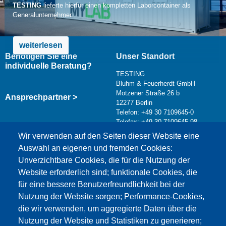
TESTING
lieferte hierfür einen kompletten Laborcontainer als
Generalunternehmer.
weiterlesen
Benötigen Sie eine
Unser Standort
individuelle Beratung?
TESTING
Bluhm & Feuerherdt GmbH
Motzener Straße 26 b
Ansprechpartner >
12277 Berlin
Telefon: +49 30 7109645-0
Telefax: +49 30 7109645-98
Kontaktformular >
Wir verwenden auf den Seiten dieser Website eine
info@testing.de
Auswahl an eigenen und fremden Cookies:
Unverzichtbare Cookies, die für die Nutzung der
Website erforderlich sind; funktionale Cookies, die
für eine bessere Benutzerfreundlichkeit bei der
Nutzung der Website sorgen; Performance-Cookies,
die wir verwenden, um aggregierte Daten über die
Dieser Inhalt ist blockiert, da die Google Maps
Nutzung der Website und Statistiken zu generieren;