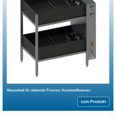
Wasserbad für stehende Prismen, Kunststoffwannen
zum Produkt