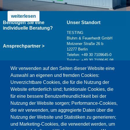
weiterlesen
Benötigen Sie eine
Unser Standort
individuelle Beratung?
TESTING
Bluhm & Feuerherdt GmbH
Motzener Straße 26 b
Ansprechpartner >
12277 Berlin
Telefon: +49 30 7109645-0
Telefax: +49 30 7109645-98
Kontaktformular >
Wir verwenden auf den Seiten dieser Website eine
info@testing.de
Auswahl an eigenen und fremden Cookies:
Unverzichtbare Cookies, die für die Nutzung der
Website erforderlich sind; funktionale Cookies, die
für eine bessere Benutzerfreundlichkeit bei der
Nutzung der Website sorgen; Performance-Cookies,
die wir verwenden, um aggregierte Daten über die
Dieser Inhalt ist blockiert, da die Google Maps
Nutzung der Website und Statistiken zu generieren;
Cookies nicht akzeptiert wurden.
und Marketing-Cookies, die verwendet werden, um