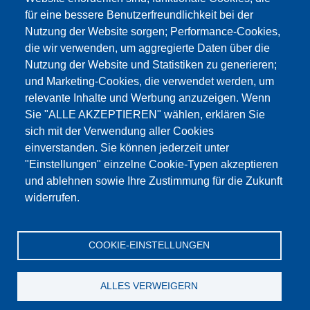
für eine bessere Benutzerfreundlichkeit bei der
Nutzung der Website sorgen; Performance-Cookies,
die wir verwenden, um aggregierte Daten über die
Dieser Inhalt ist blockiert, da die Google Maps
Nutzung der Website und Statistiken zu generieren;
Cookies nicht akzeptiert wurden.
und Marketing-Cookies, die verwendet werden, um
relevante Inhalte und Werbung anzuzeigen. Wenn
NUR DIE GOOGLE MAPS COOKIES
Sie "ALLE AKZEPTIEREN" wählen, erklären Sie
AKZEPTIEREN.
sich mit der Verwendung aller Cookies
einverstanden. Sie können jederzeit unter
Alle Cookies akzeptieren
"Einstellungen" einzelne Cookie-Typen akzeptieren
und ablehnen sowie Ihre Zustimmung für die Zukunft
widerrufen.
Produkte
Aktuelles
Über uns
Vertrieb
Service
COOKIE-EINSTELLUNGEN
Referenzen
Jobs
Kontakt
Datenschutz
Impressum
AGB
Katalog
ALLES VERWEIGERN