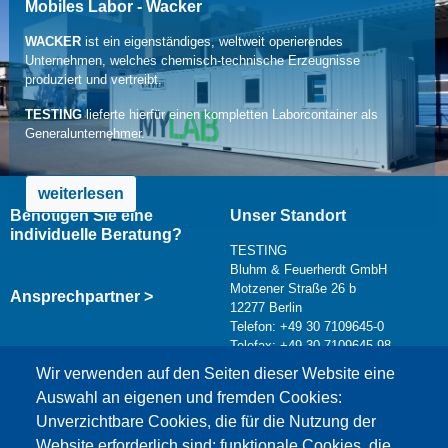
Mobiles Labor - Wacker
WACKER
ist ein eigenständiges, weltweit operierendes
Unternehmen, welches chemisch-technische Erzeugnisse
produziert und vertreibt.
TESTING
lieferte hierfür einen kompletten Laborcontainer als
Generalunternehmer.
weiterlesen
Benötigen Sie eine
Unser Standort
individuelle Beratung?
TESTING
Bluhm & Feuerherdt GmbH
Motzener Straße 26 b
Ansprechpartner >
12277 Berlin
Telefon: +49 30 7109645-0
Telefax: +49 30 7109645-98
Kontaktformular >
Wir verwenden auf den Seiten dieser Website eine
info@testing.de
Auswahl an eigenen und fremden Cookies:
Unverzichtbare Cookies, die für die Nutzung der
Website erforderlich sind; funktionale Cookies, die