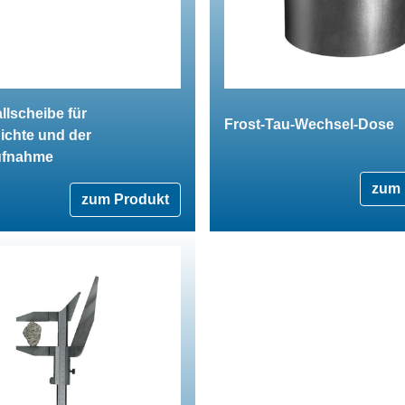
lscheibe für
Frost-Tau-Wechsel-Dose
ichte und der
ufnahme
zum 
zum Produkt