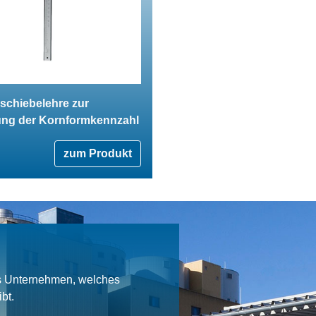
schiebelehre zur
ng der Kornformkennzahl
zum Produkt
es Unternehmen, welches
bt.