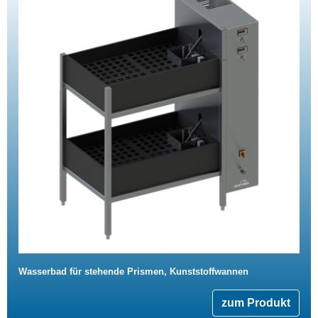
Wasserbad für stehende Prismen, Kunststoffwannen
zum Produkt