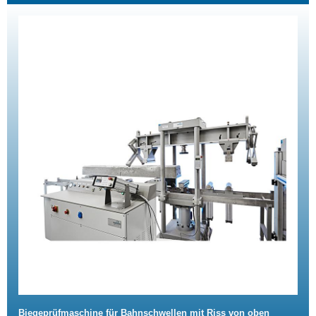
Biegeprüfmaschine für Bahnschwellen mit Riss von oben