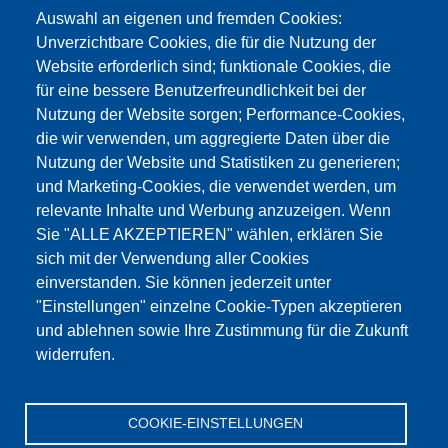
info@testing.de
Auswahl an eigenen und fremden Cookies:
Unverzichtbare Cookies, die für die Nutzung der
Website erforderlich sind; funktionale Cookies, die
für eine bessere Benutzerfreundlichkeit bei der
Nutzung der Website sorgen; Performance-Cookies,
die wir verwenden, um aggregierte Daten über die
Dieser Inhalt ist blockiert, da die Google Maps
Nutzung der Website und Statistiken zu generieren;
Cookies nicht akzeptiert wurden.
und Marketing-Cookies, die verwendet werden, um
relevante Inhalte und Werbung anzuzeigen. Wenn
NUR DIE GOOGLE MAPS COOKIES
Sie "ALLE AKZEPTIEREN" wählen, erklären Sie
AKZEPTIEREN.
sich mit der Verwendung aller Cookies
einverstanden. Sie können jederzeit unter
Alle Cookies akzeptieren
"Einstellungen" einzelne Cookie-Typen akzeptieren
und ablehnen sowie Ihre Zustimmung für die Zukunft
widerrufen.
Produkte
Aktuelles
Über uns
Vertrieb
Service
COOKIE-EINSTELLUNGEN
Referenzen
Jobs
Kontakt
Datenschutz