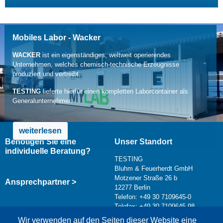
Mobiles Labor - Wacker
WACKER
ist ein eigenständiges, weltweit operierendes
Unternehmen, welches chemisch-technische Erzeugnisse
produziert und vertreibt.
TESTING
lieferte hierfür einen kompletten Laborcontainer als
Generalunternehmer.
weiterlesen
Benötigen Sie eine
Unser Standort
individuelle Beratung?
TESTING
Bluhm & Feuerherdt GmbH
Motzener Straße 26 b
Ansprechpartner >
12277 Berlin
Telefon: +49 30 7109645-0
Telefax: +49 30 7109645-98
Kontaktformular >
Wir verwenden auf den Seiten dieser Website eine