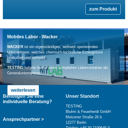
zum Produkt
Mobiles Labor - Wacker
WACKER
ist ein eigenständiges, weltweit operierendes
Unternehmen, welches chemisch-technische Erzeugnisse
produziert und vertreibt.
TESTING
lieferte hierfür einen kompletten Laborcontainer als
Generalunternehmer.
weiterlesen
Benötigen Sie eine
Unser Standort
individuelle Beratung?
TESTING
Bluhm & Feuerherdt GmbH
Motzener Straße 26 b
Ansprechpartner >
12277 Berlin
Telefon: +49 30 7109645-0