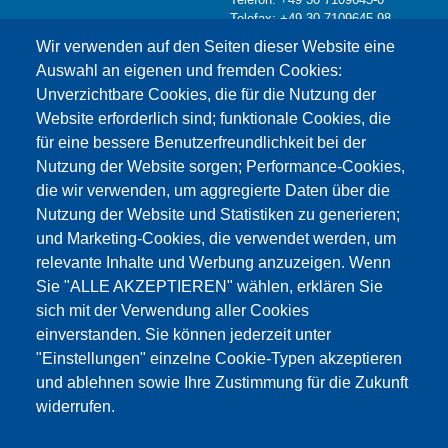
Telefax: +49 30 7109645-98
Kontaktformular >
Wir verwenden auf den Seiten dieser Website eine
info@testing.de
Auswahl an eigenen und fremden Cookies:
Unverzichtbare Cookies, die für die Nutzung der
Website erforderlich sind; funktionale Cookies, die
für eine bessere Benutzerfreundlichkeit bei der
Nutzung der Website sorgen; Performance-Cookies,
die wir verwenden, um aggregierte Daten über die
Dieser Inhalt ist blockiert, da die Google Maps
Nutzung der Website und Statistiken zu generieren;
Cookies nicht akzeptiert wurden.
und Marketing-Cookies, die verwendet werden, um
relevante Inhalte und Werbung anzuzeigen. Wenn
NUR DIE GOOGLE MAPS COOKIES
Sie "ALLE AKZEPTIEREN" wählen, erklären Sie
AKZEPTIEREN.
sich mit der Verwendung aller Cookies
einverstanden. Sie können jederzeit unter
Alle Cookies akzeptieren
"Einstellungen" einzelne Cookie-Typen akzeptieren
und ablehnen sowie Ihre Zustimmung für die Zukunft
widerrufen.