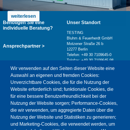
weiterlesen
Benötigen Sie eine
Unser Standort
individuelle Beratung?
TESTING
Bluhm & Feuerherdt GmbH
Motzener Straße 26 b
Ansprechpartner >
12277 Berlin
Telefon: +49 30 7109645-0
Telefax: +49 30 7109645-98
Kontaktformular >
Wir verwenden auf den Seiten dieser Website eine
info@testing.de
Auswahl an eigenen und fremden Cookies:
Unverzichtbare Cookies, die für die Nutzung der
Website erforderlich sind; funktionale Cookies, die
für eine bessere Benutzerfreundlichkeit bei der
Nutzung der Website sorgen; Performance-Cookies,
die wir verwenden, um aggregierte Daten über die
Dieser Inhalt ist blockiert, da die Google Maps
Nutzung der Website und Statistiken zu generieren;
Cookies nicht akzeptiert wurden.
und Marketing-Cookies, die verwendet werden, um