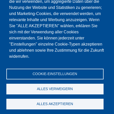
die wir verwenden, um aggregierte Daten über die
Dieser Inhalt ist blockiert, da die Google Maps
Nutzung der Website und Statistiken zu generieren;
Cookies nicht akzeptiert wurden.
und Marketing-Cookies, die verwendet werden, um
relevante Inhalte und Werbung anzuzeigen. Wenn
NUR DIE GOOGLE MAPS COOKIES
Sie "ALLE AKZEPTIEREN" wählen, erklären Sie
AKZEPTIEREN.
sich mit der Verwendung aller Cookies
einverstanden. Sie können jederzeit unter
Alle Cookies akzeptieren
"Einstellungen" einzelne Cookie-Typen akzeptieren
und ablehnen sowie Ihre Zustimmung für die Zukunft
widerrufen.
Produkte
Aktuelles
Über uns
Vertrieb
Service
COOKIE-EINSTELLUNGEN
Referenzen
Jobs
Kontakt
Datenschutz
Impressum
AGB
Katalog
ALLES VERWEIGERN
© Testing Bluhm & Feuerherdt GmbH
08.08.2026
ALLES AKZEPTIEREN
YouTube
-
Twitter
-
LinkedIn