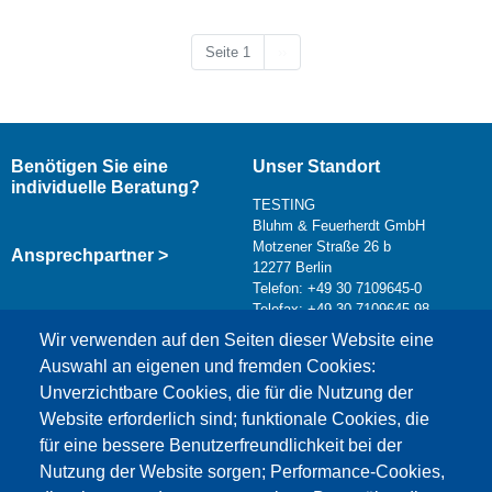
Nächste Seite
Seite 1
››
Benötigen Sie eine
Unser Standort
individuelle Beratung?
TESTING
Bluhm & Feuerherdt GmbH
Motzener Straße 26 b
Ansprechpartner >
12277 Berlin
Telefon: +49 30 7109645-0
Telefax: +49 30 7109645-98
Kontaktformular >
Wir verwenden auf den Seiten dieser Website eine
info@testing.de
Auswahl an eigenen und fremden Cookies:
Unverzichtbare Cookies, die für die Nutzung der
Website erforderlich sind; funktionale Cookies, die
für eine bessere Benutzerfreundlichkeit bei der
Nutzung der Website sorgen; Performance-Cookies,