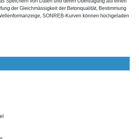
as Speichern von Daten und deren Übertragung auf einen
rüfung der Gleichmässigkeit der Betonqualität, Bestimmung
rte Wellenformanzeige, SONREB-Kurven können hochgeladen
el
kg