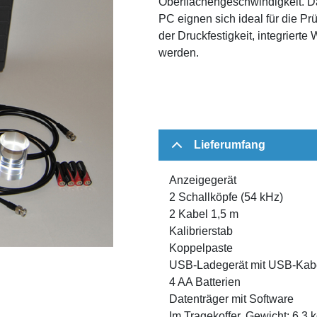
Oberflächengeschwindigkeit. D
PC eignen sich ideal für die P
der Druckfestigkeit, integrie
werden.
Lieferumfang
Anzeigegerät
2 Schallköpfe (54 kHz)
2 Kabel 1,5 m
Kalibrierstab
Koppelpaste
USB-Ladegerät mit USB-Kab
4 AA Batterien
Datenträger mit Software
Im Tragekoffer, Gewicht: 6,3 