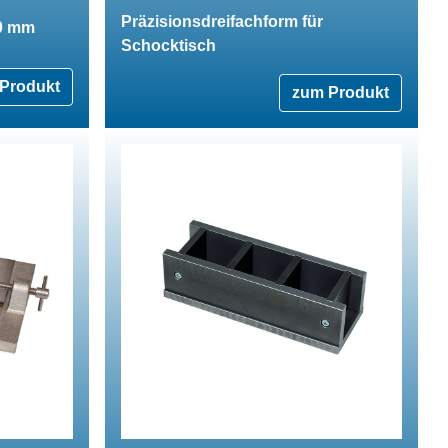
Präzisionsdreifachform für
00 mm
Schocktisch
Produkt
zum Produkt