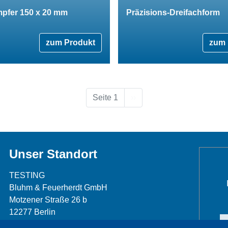
pfer 150 x 20 mm
Präzisions-Dreifachform
zum Produkt
zum 
Nächste Seite
Seite 1
››
Unser Standort
TESTING
Bluhm & Feuerherdt GmbH
Motzener Straße 26 b
12277 Berlin
Telefon: +49 30 7109645-0