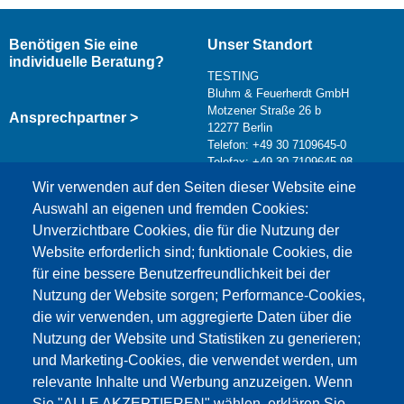
Benötigen Sie eine
Unser Standort
individuelle Beratung?
TESTING
Bluhm & Feuerherdt GmbH
Motzener Straße 26 b
Ansprechpartner >
12277 Berlin
Telefon: +49 30 7109645-0
Telefax: +49 30 7109645-98
Kontaktformular >
Wir verwenden auf den Seiten dieser Website eine
info@testing.de
Auswahl an eigenen und fremden Cookies:
Unverzichtbare Cookies, die für die Nutzung der
Website erforderlich sind; funktionale Cookies, die
für eine bessere Benutzerfreundlichkeit bei der
Nutzung der Website sorgen; Performance-Cookies,
die wir verwenden, um aggregierte Daten über die
Dieser Inhalt ist blockiert, da die Google Maps
Nutzung der Website und Statistiken zu generieren;
Cookies nicht akzeptiert wurden.
und Marketing-Cookies, die verwendet werden, um
relevante Inhalte und Werbung anzuzeigen. Wenn
NUR DIE GOOGLE MAPS COOKIES
Sie "ALLE AKZEPTIEREN" wählen, erklären Sie