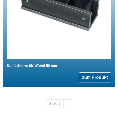
Dreifachform für Würfel 50 mm
zum Produkt
Nächste Seite
Seite 1
››