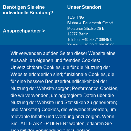
Benötigen Sie eine
Unser Standort
individuelle Beratung?
TESTING
Bluhm & Feuerherdt GmbH
Motzener Straße 26 b
Ansprechpartner >
12277 Berlin
Telefon: +49 30 7109645-0
Telefax: +49 30 7109645-98
Kontaktformular >
Wir verwenden auf den Seiten dieser Website eine
info@testing.de
Auswahl an eigenen und fremden Cookies:
Unverzichtbare Cookies, die für die Nutzung der
Website erforderlich sind; funktionale Cookies, die
für eine bessere Benutzerfreundlichkeit bei der
Nutzung der Website sorgen; Performance-Cookies,
die wir verwenden, um aggregierte Daten über die
Dieser Inhalt ist blockiert, da die Google Maps
Nutzung der Website und Statistiken zu generieren;
Cookies nicht akzeptiert wurden.
und Marketing-Cookies, die verwendet werden, um
relevante Inhalte und Werbung anzuzeigen. Wenn
NUR DIE GOOGLE MAPS COOKIES
Sie "ALLE AKZEPTIEREN" wählen, erklären Sie
AKZEPTIEREN.
sich mit der Verwendung aller Cookies