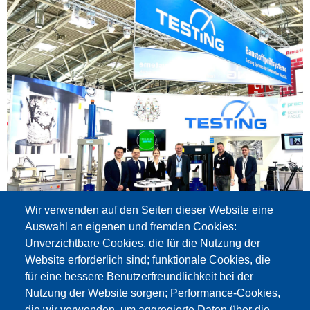
18. Oktober 2022
-
30. Oktober 2022
Wir verwenden auf den Seiten dieser Website eine
Bauma 2022 in München
Auswahl an eigenen und fremden Cookies:
Unverzichtbare Cookies, die für die Nutzung der
Die Bauma 2022 war ein voller Erfolg.
Website erforderlich sind; funktionale Cookies, die
für eine bessere Benutzerfreundlichkeit bei der
Nutzung der Website sorgen; Performance-Cookies,
die wir verwenden, um aggregierte Daten über die