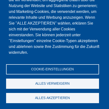
Nutzung der Website und Statistiken zu generieren;
und Marketing-Cookies, die verwendet werden, um
relevante Inhalte und Werbung anzuzeigen. Wenn
Sie "ALLE AKZEPTIEREN" wählen, erklären Sie
sich mit der Verwendung aller Cookies
einverstanden. Sie können jederzeit unter
"Einstellungen" einzelne Cookie-Typen akzeptieren
und ablehnen sowie Ihre Zustimmung für die Zukunft
widerrufen.
21. Juni 2022
-
23. Juni 2022
66. BetonTage im Congress Centrum Ulm
COOKIE-EINSTELLUNGEN
Besuchen Sie uns am Stand 42 im Erdgeschoss.
ALLES VERWEIGERN
ALLES AKZEPTIEREN