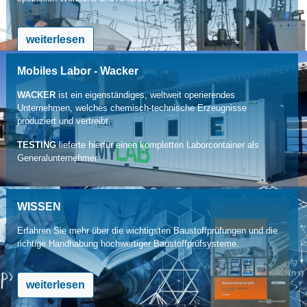
weiterlesen
Mobiles Labor - Wacker
WACKER
ist ein eigenständiges, weltweit operierendes
Unternehmen, welches chemisch-technische Erzeugnisse
produziert und vertreibt.
TESTING
lieferte hierfür einen kompletten Laborcontainer als
Generalunternehmer.
weiterlesen
WISSEN
Erfahren Sie mehr über die wichtigsten Baustoffprüfungen und die
richtige Handhabung hochwertiger Baustoffprüfsysteme.
weiterlesen