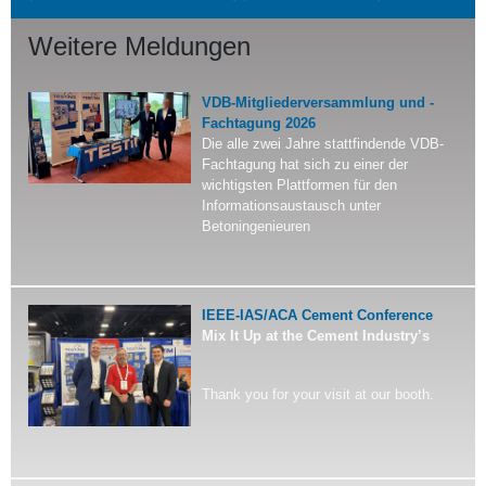
Weitere Meldungen
VDB-Mitgliederversammlung und -
Fachtagung 2026
Die alle zwei Jahre stattfindende VDB-
Fachtagung hat sich zu einer der
wichtigsten Plattformen für den
Informationsaustausch unter
Betoningenieuren
IEEE-IAS/ACA Cement Conference
Mix It Up at the Cement Industry’s
Thank you for your visit at our booth.