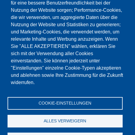
für eine bessere Benutzerfreundlichkeit bei der
Nutzung der Website sorgen; Performance-Cookies,
Produkte
Aktuelles
Über uns
Vertrieb
Service
die wir verwenden, um aggregierte Daten über die
Referenzen
Jobs
Kontakt
Datenschutz
Nutzung der Website und Statistiken zu generieren;
und Marketing-Cookies, die verwendet werden, um
Impressum
AGB
Katalog
relevante Inhalte und Werbung anzuzeigen. Wenn
Sie "ALLE AKZEPTIEREN" wählen, erklären Sie
© Testing Bluhm & Feuerherdt GmbH
07.08.2026
sich mit der Verwendung aller Cookies
YouTube
-
Twitter
-
LinkedIn
einverstanden. Sie können jederzeit unter
"Einstellungen" einzelne Cookie-Typen akzeptieren
und ablehnen sowie Ihre Zustimmung für die Zukunft
widerrufen.
COOKIE-EINSTELLUNGEN
ALLES VERWEIGERN