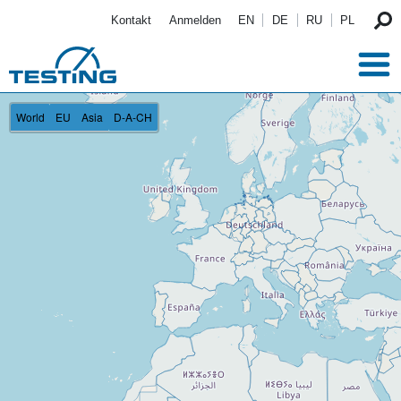
Direkt zum Inhalt
Kontakt
Anmelden
EN
DE
RU
PL
World
EU
Asia
D-A-CH