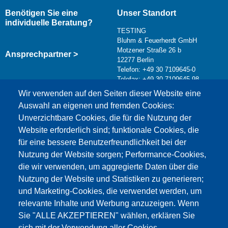
Benötigen Sie eine
Unser Standort
individuelle Beratung?
TESTING
Bluhm & Feuerherdt GmbH
Motzener Straße 26 b
Ansprechpartner >
12277 Berlin
Telefon: +49 30 7109645-0
Telefax: +49 30 7109645-98
Kontaktformular >
Wir verwenden auf den Seiten dieser Website eine
info@testing.de
Auswahl an eigenen und fremden Cookies:
Unverzichtbare Cookies, die für die Nutzung der
Website erforderlich sind; funktionale Cookies, die
für eine bessere Benutzerfreundlichkeit bei der
Nutzung der Website sorgen; Performance-Cookies,
die wir verwenden, um aggregierte Daten über die
Dieser Inhalt ist blockiert, da die Google Maps
Nutzung der Website und Statistiken zu generieren;
Cookies nicht akzeptiert wurden.
und Marketing-Cookies, die verwendet werden, um
relevante Inhalte und Werbung anzuzeigen. Wenn
NUR DIE GOOGLE MAPS COOKIES
Sie "ALLE AKZEPTIEREN" wählen, erklären Sie
AKZEPTIEREN.
sich mit der Verwendung aller Cookies