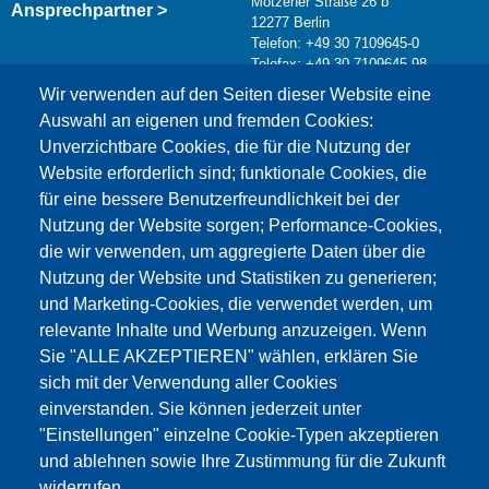
Motzener Straße 26 b
Ansprechpartner >
12277 Berlin
Telefon: +49 30 7109645-0
Telefax: +49 30 7109645-98
Kontaktformular >
Wir verwenden auf den Seiten dieser Website eine
info@testing.de
Auswahl an eigenen und fremden Cookies:
Unverzichtbare Cookies, die für die Nutzung der
Website erforderlich sind; funktionale Cookies, die
für eine bessere Benutzerfreundlichkeit bei der
Nutzung der Website sorgen; Performance-Cookies,
die wir verwenden, um aggregierte Daten über die
Dieser Inhalt ist blockiert, da die Google Maps
Nutzung der Website und Statistiken zu generieren;
Cookies nicht akzeptiert wurden.
und Marketing-Cookies, die verwendet werden, um
relevante Inhalte und Werbung anzuzeigen. Wenn
NUR DIE GOOGLE MAPS COOKIES
Sie "ALLE AKZEPTIEREN" wählen, erklären Sie
AKZEPTIEREN.
sich mit der Verwendung aller Cookies
einverstanden. Sie können jederzeit unter
Alle Cookies akzeptieren
"Einstellungen" einzelne Cookie-Typen akzeptieren
und ablehnen sowie Ihre Zustimmung für die Zukunft
widerrufen.