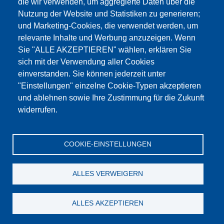
die wir verwenden, um aggregierte Daten über die
Dieser Inhalt ist blockiert, da die Google Maps
Nutzung der Website und Statistiken zu generieren;
Cookies nicht akzeptiert wurden.
und Marketing-Cookies, die verwendet werden, um
relevante Inhalte und Werbung anzuzeigen. Wenn
NUR DIE GOOGLE MAPS COOKIES
Sie "ALLE AKZEPTIEREN" wählen, erklären Sie
AKZEPTIEREN.
sich mit der Verwendung aller Cookies
einverstanden. Sie können jederzeit unter
Alle Cookies akzeptieren
"Einstellungen" einzelne Cookie-Typen akzeptieren
und ablehnen sowie Ihre Zustimmung für die Zukunft
widerrufen.
Produkte
Aktuelles
Über uns
Vertrieb
Service
COOKIE-EINSTELLUNGEN
Referenzen
Jobs
Kontakt
Datenschutz
Impressum
AGB
Katalog
ALLES VERWEIGERN
© Testing Bluhm & Feuerherdt GmbH
08.08.2026
ALLES AKZEPTIEREN
YouTube
-
Twitter
-
LinkedIn