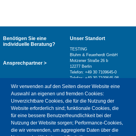
Benötigen Sie eine
Unser Standort
individuelle Beratung?
TESTING
Bluhm & Feuerherdt GmbH
Motzener Straße 26 b
Ansprechpartner >
12277 Berlin
Telefon: +49 30 7109645-0
Telefax: +49 30 7109645-98
Kontaktformular >
Wir verwenden auf den Seiten dieser Website eine
info@testing.de
Auswahl an eigenen und fremden Cookies:
Unverzichtbare Cookies, die für die Nutzung der
Website erforderlich sind; funktionale Cookies, die
für eine bessere Benutzerfreundlichkeit bei der
Nutzung der Website sorgen; Performance-Cookies,
die wir verwenden, um aggregierte Daten über die
Dieser Inhalt ist blockiert, da die Google Maps