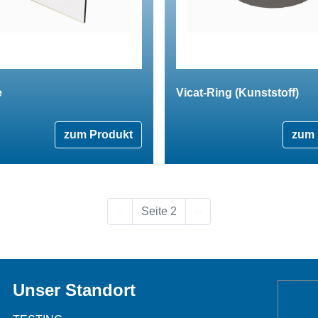
e
Vicat-Ring (Kunststoff)
zum Produkt
zum 
Vorherige Seite
Nächste Seite
‹‹
Seite 2
››
Unser Standort