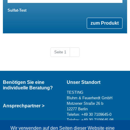
Sulfat-Test
zum Produkt
Nächste Seite
Seite 1
››
Benötigen Sie eine
Unser Standort
individuelle Beratung?
TESTING
Bluhm & Feuerherdt GmbH
Motzener Straße 26 b
Ansprechpartner >
12277 Berlin
Telefon: +49 30 7109645-0
Telefax: +49 30 7109645-98
Kontaktformular >
Wir verwenden auf den Seiten dieser Website eine