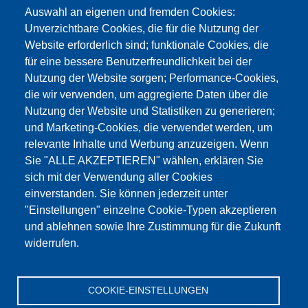
info@testing.de
Auswahl an eigenen und fremden Cookies:
Unverzichtbare Cookies, die für die Nutzung der
Website erforderlich sind; funktionale Cookies, die
für eine bessere Benutzerfreundlichkeit bei der
Nutzung der Website sorgen; Performance-Cookies,
die wir verwenden, um aggregierte Daten über die
Dieser Inhalt ist blockiert, da die Google Maps
Nutzung der Website und Statistiken zu generieren;
Cookies nicht akzeptiert wurden.
und Marketing-Cookies, die verwendet werden, um
relevante Inhalte und Werbung anzuzeigen. Wenn
NUR DIE GOOGLE MAPS COOKIES
Sie "ALLE AKZEPTIEREN" wählen, erklären Sie
AKZEPTIEREN.
sich mit der Verwendung aller Cookies
einverstanden. Sie können jederzeit unter
Alle Cookies akzeptieren
"Einstellungen" einzelne Cookie-Typen akzeptieren
und ablehnen sowie Ihre Zustimmung für die Zukunft
widerrufen.
Produkte
Aktuelles
Über uns
Vertrieb
Service
COOKIE-EINSTELLUNGEN
Referenzen
Jobs
Kontakt
Datenschutz