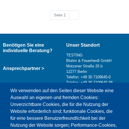
Nächste Seite
Seite 1
››
Benötigen Sie eine
Unser Standort
individuelle Beratung?
TESTING
Bluhm & Feuerherdt GmbH
Motzener Straße 26 b
Ansprechpartner >
12277 Berlin
Telefon: +49 30 7109645-0
Telefax: +49 30 7109645-98
Kontaktformular >
Wir verwenden auf den Seiten dieser Website eine
info@testing.de
Auswahl an eigenen und fremden Cookies:
Unverzichtbare Cookies, die für die Nutzung der
Website erforderlich sind; funktionale Cookies, die
für eine bessere Benutzerfreundlichkeit bei der
Nutzung der Website sorgen; Performance-Cookies,