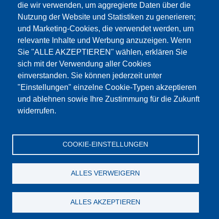
die wir verwenden, um aggregierte Daten über die
Dieser Inhalt ist blockiert, da die Google Maps
Nutzung der Website und Statistiken zu generieren;
Cookies nicht akzeptiert wurden.
und Marketing-Cookies, die verwendet werden, um
relevante Inhalte und Werbung anzuzeigen. Wenn
NUR DIE GOOGLE MAPS COOKIES
Sie "ALLE AKZEPTIEREN" wählen, erklären Sie
AKZEPTIEREN.
sich mit der Verwendung aller Cookies
einverstanden. Sie können jederzeit unter
Alle Cookies akzeptieren
"Einstellungen" einzelne Cookie-Typen akzeptieren
und ablehnen sowie Ihre Zustimmung für die Zukunft
widerrufen.
Produkte
Aktuelles
Über uns
Vertrieb
Service
COOKIE-EINSTELLUNGEN
Referenzen
Jobs
Kontakt
Datenschutz
Impressum
AGB
Katalog
ALLES VERWEIGERN
© Testing Bluhm & Feuerherdt GmbH
08.08.2026
ALLES AKZEPTIEREN
YouTube
-
Twitter
-
LinkedIn