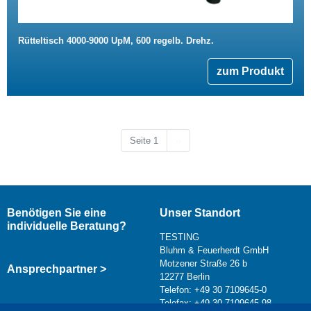
Rütteltisch 4000-9000 UpM, 600 regelb. Drehz.
zum Produkt
Nächste Seite
Seite 1
››
Benötigen Sie eine
Unser Standort
individuelle Beratung?
TESTING
Bluhm & Feuerherdt GmbH
Motzener Straße 26 b
Ansprechpartner >
12277 Berlin
Telefon: +49 30 7109645-0
Telefax: +49 30 7109645-98