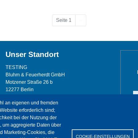
Nächste Seite
Seite 1
››
Unser Standort
TESTING
Bluhm & Feuerherdt GmbH
Motzener Straße 26 b
12277 Berlin
Telefon: +49 30 7109645-0
hl an eigenen und fremden
Telefax: +49 30 7109645-98
Website erforderlich sind;
info@testing.de
chkeit bei der Nutzung der
, um aggregierte Daten über
nd Marketing-Cookies, die
COOKIE-EINSTELLUNGEN