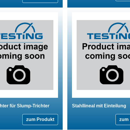
chter für Slump-Trichter
Stahllineal mit Einteilung
zum Produkt
zum 