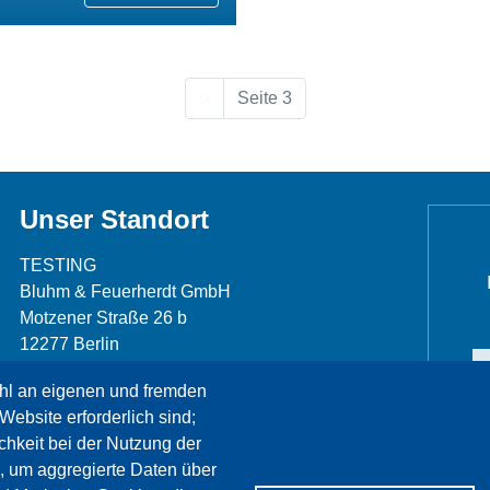
Vorherige Seite
‹‹
Seite 3
Unser Standort
TESTING
Bluhm & Feuerherdt GmbH
Motzener Straße 26 b
12277 Berlin
Telefon: +49 30 7109645-0
hl an eigenen und fremden
Telefax: +49 30 7109645-98
Website erforderlich sind;
info@testing.de
chkeit bei der Nutzung der
, um aggregierte Daten über