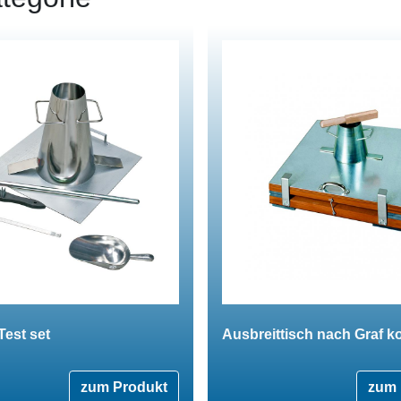
est set
Ausbreittisch nach Graf k
zum Produkt
zum 