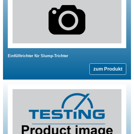
Einfülltrichter für Slump-Trichter
zum Produkt