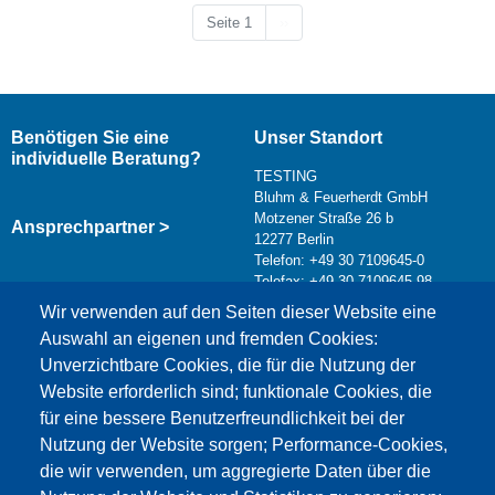
Nächste Seite
Seite 1
››
Benötigen Sie eine
Unser Standort
individuelle Beratung?
TESTING
Bluhm & Feuerherdt GmbH
Motzener Straße 26 b
Ansprechpartner >
12277 Berlin
Telefon: +49 30 7109645-0
Telefax: +49 30 7109645-98
Kontaktformular >
Wir verwenden auf den Seiten dieser Website eine
info@testing.de
Auswahl an eigenen und fremden Cookies:
Unverzichtbare Cookies, die für die Nutzung der
Website erforderlich sind; funktionale Cookies, die
für eine bessere Benutzerfreundlichkeit bei der
Nutzung der Website sorgen; Performance-Cookies,
die wir verwenden, um aggregierte Daten über die
Dieser Inhalt ist blockiert, da die Google Maps