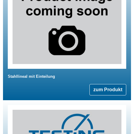
Stahllineal mit Einteilung
zum Produkt