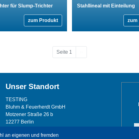
chter für Slump-Trichter
Stahllineal mit Einteilung
zum Produkt
zum 
Nächste Seite
Seite 1
››
Unser Standort
TESTING
Bluhm & Feuerherdt GmbH
Motzener Straße 26 b
12277 Berlin
Telefon: +49 30 7109645-0
hl an eigenen und fremden
Telefax: +49 30 7109645-98