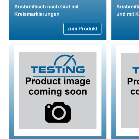
Ausbreittisch nach Graf mit
Ausbreitt
Kreismarkierungen
und mit 
zum Produkt