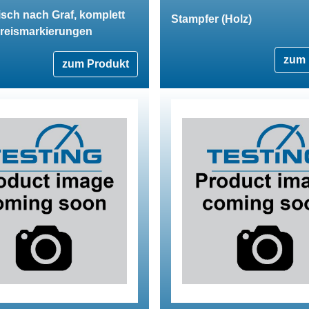
isch nach Graf, komplett
Stampfer (Holz)
Kreismarkierungen
zum 
zum Produkt