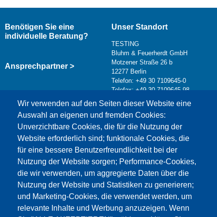
Benötigen Sie eine
Unser Standort
individuelle Beratung?
TESTING
Bluhm & Feuerherdt GmbH
Motzener Straße 26 b
Ansprechpartner >
12277 Berlin
Telefon: +49 30 7109645-0
Telefax: +49 30 7109645-98
Kontaktformular >
Wir verwenden auf den Seiten dieser Website eine
info@testing.de
Auswahl an eigenen und fremden Cookies:
Unverzichtbare Cookies, die für die Nutzung der
Website erforderlich sind; funktionale Cookies, die
für eine bessere Benutzerfreundlichkeit bei der
Nutzung der Website sorgen; Performance-Cookies,
die wir verwenden, um aggregierte Daten über die
Dieser Inhalt ist blockiert, da die Google Maps
Nutzung der Website und Statistiken zu generieren;
Cookies nicht akzeptiert wurden.
und Marketing-Cookies, die verwendet werden, um
relevante Inhalte und Werbung anzuzeigen. Wenn
NUR DIE GOOGLE MAPS COOKIES