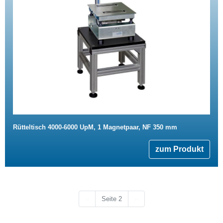
Rütteltisch 4000-6000 UpM, 1 Magnetpaar, NF 350 mm
zum Produkt
Vorherige Seite
Nächste Seite
‹‹
Seite 2
››