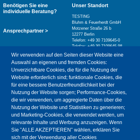
Benötigen Sie eine
Unser Standort
individuelle Beratung?
TESTING
Bluhm & Feuerherdt GmbH
Motzener Straße 26 b
Ansprechpartner >
12277 Berlin
Telefon: +49 30 7109645-0
Telefax: +49 30 7109645-98
Kontaktformular >
Wir verwenden auf den Seiten dieser Website eine
info@testing.de
Auswahl an eigenen und fremden Cookies:
Unverzichtbare Cookies, die für die Nutzung der
Website erforderlich sind; funktionale Cookies, die
für eine bessere Benutzerfreundlichkeit bei der
Nutzung der Website sorgen; Performance-Cookies,
die wir verwenden, um aggregierte Daten über die
Dieser Inhalt ist blockiert, da die Google Maps
Nutzung der Website und Statistiken zu generieren;
Cookies nicht akzeptiert wurden.
und Marketing-Cookies, die verwendet werden, um
relevante Inhalte und Werbung anzuzeigen. Wenn
NUR DIE GOOGLE MAPS COOKIES
Sie "ALLE AKZEPTIEREN" wählen, erklären Sie
AKZEPTIEREN.
sich mit der Verwendung aller Cookies