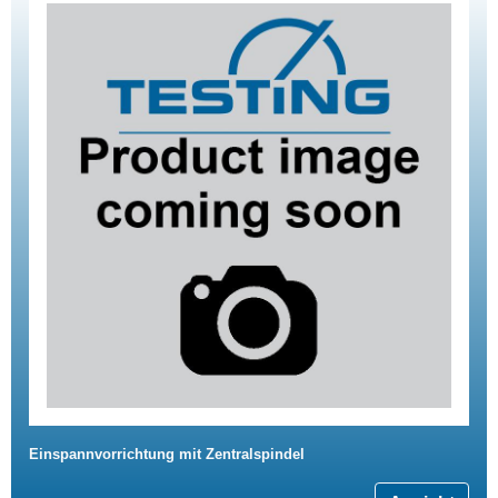
Einspannvorrichtung mit Zentralspindel