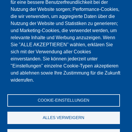
für eine bessere Benutzerfreundlichkeit bei der
Nutzung der Website sorgen; Performance-Cookies,
die wir verwenden, um aggregierte Daten über die
Dieser Inhalt ist blockiert, da die Google Maps
Nutzung der Website und Statistiken zu generieren;
Cookies nicht akzeptiert wurden.
und Marketing-Cookies, die verwendet werden, um
relevante Inhalte und Werbung anzuzeigen. Wenn
NUR DIE GOOGLE MAPS COOKIES
Sie "ALLE AKZEPTIEREN" wählen, erklären Sie
AKZEPTIEREN.
sich mit der Verwendung aller Cookies
einverstanden. Sie können jederzeit unter
Alle Cookies akzeptieren
"Einstellungen" einzelne Cookie-Typen akzeptieren
und ablehnen sowie Ihre Zustimmung für die Zukunft
widerrufen.
Produkte
Aktuelles
Über uns
Vertrieb
Service
COOKIE-EINSTELLUNGEN
Referenzen
Jobs
Kontakt
Datenschutz
Impressum
AGB
Katalog
ALLES VERWEIGERN
© Testing Bluhm & Feuerherdt GmbH
10.08.2026