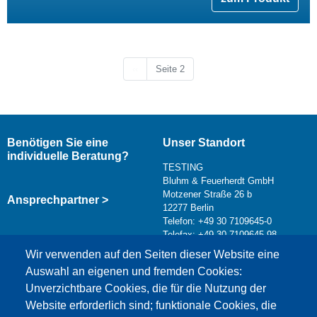
Vorherige Seite
‹‹
Seite 2
Benötigen Sie eine
Unser Standort
individuelle Beratung?
TESTING
Bluhm & Feuerherdt GmbH
Motzener Straße 26 b
Ansprechpartner >
12277 Berlin
Telefon: +49 30 7109645-0
Telefax: +49 30 7109645-98
Kontaktformular >
Wir verwenden auf den Seiten dieser Website eine
info@testing.de
Auswahl an eigenen und fremden Cookies:
Unverzichtbare Cookies, die für die Nutzung der
Website erforderlich sind; funktionale Cookies, die