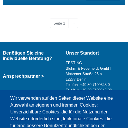
Nächste Seite
Seite 1
››
Benötigen Sie eine
Unser Standort
individuelle Beratung?
TESTING
Bluhm & Feuerherdt GmbH
Motzener Straße 26 b
Ansprechpartner >
12277 Berlin
Telefon: +49 30 7109645-0
Telefax: +49 30 7109645-98
Kontaktformular >
Wir verwenden auf den Seiten dieser Website eine
info@testing.de
Auswahl an eigenen und fremden Cookies:
Unverzichtbare Cookies, die für die Nutzung der
Website erforderlich sind; funktionale Cookies, die
für eine bessere Benutzerfreundlichkeit bei der