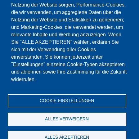
Nutzung der Website sorgen; Performance-Cookies,
die wir verwenden, um aggregierte Daten über die
Dieser Inhalt ist blockiert, da die Google Maps
Nutzung der Website und Statistiken zu generieren;
Cookies nicht akzeptiert wurden.
und Marketing-Cookies, die verwendet werden, um
relevante Inhalte und Werbung anzuzeigen. Wenn
NUR DIE GOOGLE MAPS COOKIES
Sie "ALLE AKZEPTIEREN" wählen, erklären Sie
AKZEPTIEREN.
sich mit der Verwendung aller Cookies
einverstanden. Sie können jederzeit unter
Alle Cookies akzeptieren
"Einstellungen" einzelne Cookie-Typen akzeptieren
und ablehnen sowie Ihre Zustimmung für die Zukunft
widerrufen.
Produkte
Aktuelles
Über uns
Vertrieb
Service
COOKIE-EINSTELLUNGEN
Referenzen
Jobs
Kontakt
Datenschutz
Impressum
AGB
Katalog
ALLES VERWEIGERN
© Testing Bluhm & Feuerherdt GmbH
08.08.2026
ALLES AKZEPTIEREN