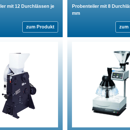
ler mit 12 Durchlässen je
Probenteiler mit 8 Durchlä
mm
zum Produkt
zum 