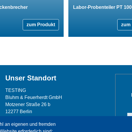
ckenbrecher
Labor-Probenteiler PT 100
zum Produkt
zum 
Unser Standort
TESTING
Bluhm & Feuerherdt GmbH
Motzener Straße 26 b
12277 Berlin
Telefon: +49 30 7109645-0
hl an eigenen und fremden
Telefax: +49 30 7109645-98
Website erforderlich sind;