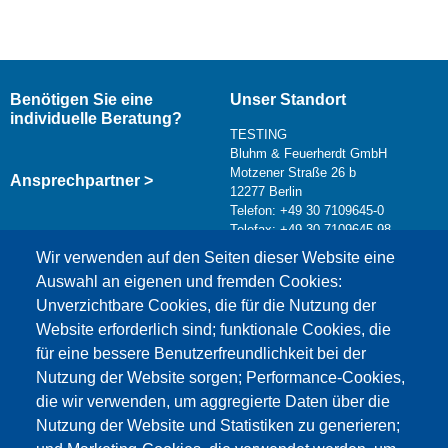
Benötigen Sie eine
Unser Standort
individuelle Beratung?
TESTING
Bluhm & Feuerherdt GmbH
Motzener Straße 26 b
Ansprechpartner >
12277 Berlin
Telefon: +49 30 7109645-0
Telefax: +49 30 7109645-98
Kontaktformular >
Wir verwenden auf den Seiten dieser Website eine
info@testing.de
Auswahl an eigenen und fremden Cookies:
Unverzichtbare Cookies, die für die Nutzung der
Website erforderlich sind; funktionale Cookies, die
für eine bessere Benutzerfreundlichkeit bei der
Nutzung der Website sorgen; Performance-Cookies,
die wir verwenden, um aggregierte Daten über die
Dieser Inhalt ist blockiert, da die Google Maps
Nutzung der Website und Statistiken zu generieren;
Cookies nicht akzeptiert wurden.