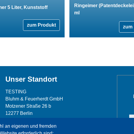
Ringeimer (Patentdeckele
er 5 Liter, Kunststoff
ml
zum Produkt
zum 
Unser Standort
TESTING
Bluhm & Feuerherdt GmbH
Motzener Straße 26 b
12277 Berlin
Telefon: +49 30 7109645-0
hl an eigenen und fremden
Telefax: +49 30 7109645-98
Website erforderlich sind;