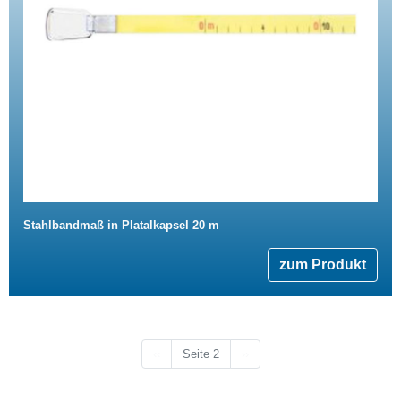
Stahlbandmaß in Platalkapsel 20 m
zum Produkt
Vorherige Seite
Nächste Seite
‹‹
Seite 2
››