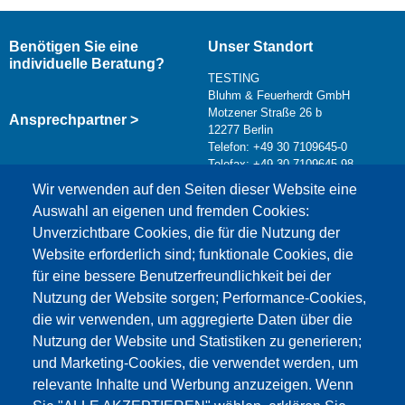
Benötigen Sie eine
Unser Standort
individuelle Beratung?
TESTING
Bluhm & Feuerherdt GmbH
Motzener Straße 26 b
Ansprechpartner >
12277 Berlin
Telefon: +49 30 7109645-0
Telefax: +49 30 7109645-98
Kontaktformular >
Wir verwenden auf den Seiten dieser Website eine
info@testing.de
Auswahl an eigenen und fremden Cookies:
Unverzichtbare Cookies, die für die Nutzung der
Website erforderlich sind; funktionale Cookies, die
für eine bessere Benutzerfreundlichkeit bei der
Nutzung der Website sorgen; Performance-Cookies,
die wir verwenden, um aggregierte Daten über die
Dieser Inhalt ist blockiert, da die Google Maps
Nutzung der Website und Statistiken zu generieren;
Cookies nicht akzeptiert wurden.
und Marketing-Cookies, die verwendet werden, um
relevante Inhalte und Werbung anzuzeigen. Wenn
NUR DIE GOOGLE MAPS COOKIES