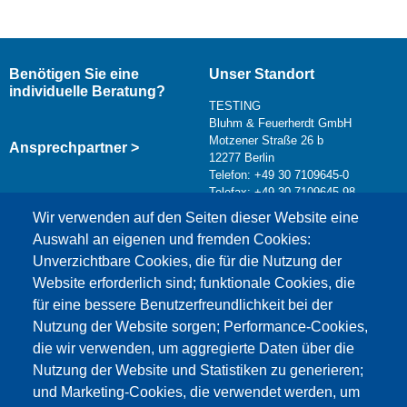
Benötigen Sie eine
Unser Standort
individuelle Beratung?
TESTING
Bluhm & Feuerherdt GmbH
Motzener Straße 26 b
Ansprechpartner >
12277 Berlin
Telefon: +49 30 7109645-0
Telefax: +49 30 7109645-98
Kontaktformular >
Wir verwenden auf den Seiten dieser Website eine
info@testing.de
Auswahl an eigenen und fremden Cookies:
Unverzichtbare Cookies, die für die Nutzung der
Website erforderlich sind; funktionale Cookies, die
für eine bessere Benutzerfreundlichkeit bei der
Nutzung der Website sorgen; Performance-Cookies,
die wir verwenden, um aggregierte Daten über die
Dieser Inhalt ist blockiert, da die Google Maps
Nutzung der Website und Statistiken zu generieren;
Cookies nicht akzeptiert wurden.
und Marketing-Cookies, die verwendet werden, um