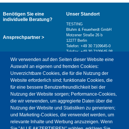
Benötigen Sie eine
Unser Standort
individuelle Beratung?
TESTING
Bluhm & Feuerherdt GmbH
Motzener Straße 26 b
Ansprechpartner >
12277 Berlin
Telefon: +49 30 7109645-0
Telefax: +49 30 7109645-98
Kontaktformular >
Wir verwenden auf den Seiten dieser Website eine
info@testing.de
Auswahl an eigenen und fremden Cookies:
Unverzichtbare Cookies, die für die Nutzung der
Website erforderlich sind; funktionale Cookies, die
für eine bessere Benutzerfreundlichkeit bei der
Nutzung der Website sorgen; Performance-Cookies,
die wir verwenden, um aggregierte Daten über die
Dieser Inhalt ist blockiert, da die Google Maps
Nutzung der Website und Statistiken zu generieren;
Cookies nicht akzeptiert wurden.
und Marketing-Cookies, die verwendet werden, um
relevante Inhalte und Werbung anzuzeigen. Wenn
NUR DIE GOOGLE MAPS COOKIES
Sie "ALLE AKZEPTIEREN" wählen, erklären Sie