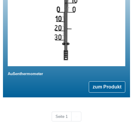
Außenthermometer
zum Produkt
Nächste Seite
Seite 1
››