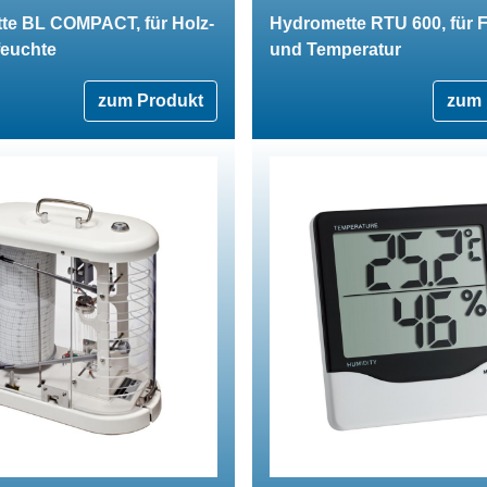
te BL COMPACT, für Holz-
Hydromette RTU 600, für 
feuchte
und Temperatur
zum Produkt
zum 