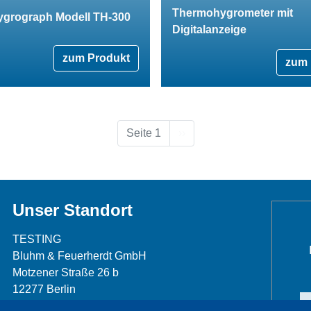
Thermohygrometer mit
grograph Modell TH-300
Digitalanzeige
zum Produkt
zum 
Nächste Seite
Seite 1
››
Unser Standort
TESTING
Bluhm & Feuerherdt GmbH
Motzener Straße 26 b
12277 Berlin
Telefon: +49 30 7109645-0