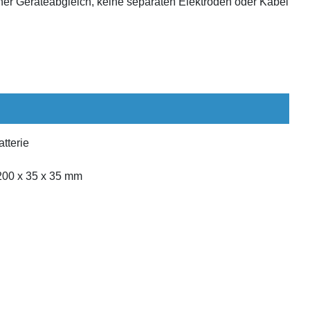
her Geräteabgleich, keine separaten Elektroden oder Kabel
tterie
200 x 35 x 35 mm