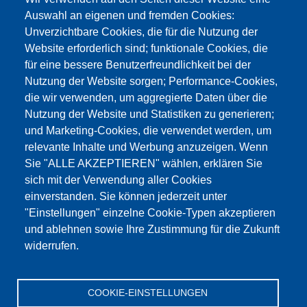
info@testing.de
Auswahl an eigenen und fremden Cookies:
Unverzichtbare Cookies, die für die Nutzung der
Website erforderlich sind; funktionale Cookies, die
für eine bessere Benutzerfreundlichkeit bei der
Nutzung der Website sorgen; Performance-Cookies,
die wir verwenden, um aggregierte Daten über die
Dieser Inhalt ist blockiert, da die Google Maps
Nutzung der Website und Statistiken zu generieren;
Cookies nicht akzeptiert wurden.
und Marketing-Cookies, die verwendet werden, um
relevante Inhalte und Werbung anzuzeigen. Wenn
NUR DIE GOOGLE MAPS COOKIES
Sie "ALLE AKZEPTIEREN" wählen, erklären Sie
AKZEPTIEREN.
sich mit der Verwendung aller Cookies
einverstanden. Sie können jederzeit unter
Alle Cookies akzeptieren
"Einstellungen" einzelne Cookie-Typen akzeptieren
und ablehnen sowie Ihre Zustimmung für die Zukunft
widerrufen.
Produkte
Aktuelles
Über uns
Vertrieb
Service
COOKIE-EINSTELLUNGEN
Referenzen
Jobs
Kontakt
Datenschutz