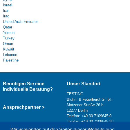
Israel
Iran
Iraq
United Arab Emirates
Qatar
Yemen
Turkey
Oman
Kuwait
Lebanon
Palestine
Benötigen Sie eine
Unser Standort
individuelle Beratung?
TESTING
Bluhm & Feuerherdt GmbH
Motzener Straße 26 b
Ansprechpartner >
12277 Berlin
Telefon: +49 30 7109645-0
Telefax: +49 30 7109645-98
Kontaktformular >
Wir verwenden auf den Seiten dieser Website eine