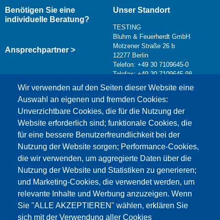
Benötigen Sie eine
Unser Standort
individuelle Beratung?
TESTING
Bluhm & Feuerherdt GmbH
Motzener Straße 26 b
Ansprechpartner >
12277 Berlin
Telefon: +49 30 7109645-0
Telefax: +49 30 7109645-98
Kontaktformular >
Wir verwenden auf den Seiten dieser Website eine
info@testing.de
Auswahl an eigenen und fremden Cookies:
Unverzichtbare Cookies, die für die Nutzung der
Website erforderlich sind; funktionale Cookies, die
für eine bessere Benutzerfreundlichkeit bei der
Nutzung der Website sorgen; Performance-Cookies,
die wir verwenden, um aggregierte Daten über die
Dieser Inhalt ist blockiert, da die Google Maps
Nutzung der Website und Statistiken zu generieren;
Cookies nicht akzeptiert wurden.
und Marketing-Cookies, die verwendet werden, um
relevante Inhalte und Werbung anzuzeigen. Wenn
NUR DIE GOOGLE MAPS COOKIES
Sie "ALLE AKZEPTIEREN" wählen, erklären Sie
AKZEPTIEREN.
sich mit der Verwendung aller Cookies