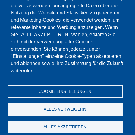
die wir verwenden, um aggregierte Daten über die
Dieser Inhalt ist blockiert, da die Google Maps
Nutzung der Website und Statistiken zu generieren;
Cookies nicht akzeptiert wurden.
und Marketing-Cookies, die verwendet werden, um
relevante Inhalte und Werbung anzuzeigen. Wenn
NUR DIE GOOGLE MAPS COOKIES
Sie "ALLE AKZEPTIEREN" wählen, erklären Sie
AKZEPTIEREN.
sich mit der Verwendung aller Cookies
einverstanden. Sie können jederzeit unter
Alle Cookies akzeptieren
"Einstellungen" einzelne Cookie-Typen akzeptieren
und ablehnen sowie Ihre Zustimmung für die Zukunft
widerrufen.
Produkte
Aktuelles
Über uns
Vertrieb
Service
COOKIE-EINSTELLUNGEN
Referenzen
Jobs
Kontakt
Datenschutz
Impressum
AGB
Katalog
ALLES VERWEIGERN
© Testing Bluhm & Feuerherdt GmbH
08.08.2026
ALLES AKZEPTIEREN
YouTube
-
Twitter
-
LinkedIn