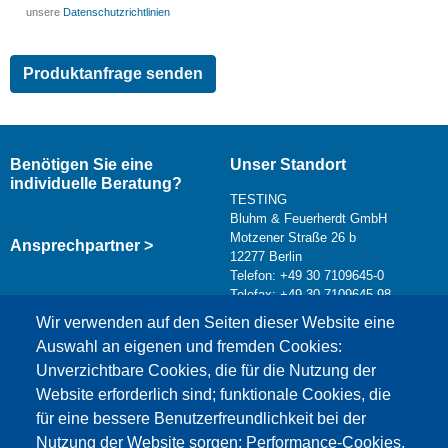
unsere
Datenschutzrichtlinien
Benötigen Sie eine
Unser Standort
individuelle Beratung?
TESTING
Bluhm & Feuerherdt GmbH
Motzener Straße 26 b
Ansprechpartner >
12277 Berlin
Telefon: +49 30 7109645-0
Telefax: +49 30 7109645-98
Kontaktformular >
Wir verwenden auf den Seiten dieser Website eine
info@testing.de
Auswahl an eigenen und fremden Cookies:
Unverzichtbare Cookies, die für die Nutzung der
Website erforderlich sind; funktionale Cookies, die
für eine bessere Benutzerfreundlichkeit bei der
Nutzung der Website sorgen; Performance-Cookies,