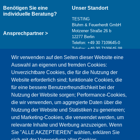
Benötigen Sie eine
Unser Standort
individuelle Beratung?
TESTING
Bluhm & Feuerherdt GmbH
Motzener Straße 26 b
Ansprechpartner >
12277 Berlin
Telefon: +49 30 7109645-0
Telefax: +49 30 7109645-98
Kontaktformular >
Wir verwenden auf den Seiten dieser Website eine
info@testing.de
Auswahl an eigenen und fremden Cookies:
Unverzichtbare Cookies, die für die Nutzung der
Website erforderlich sind; funktionale Cookies, die
für eine bessere Benutzerfreundlichkeit bei der
Nutzung der Website sorgen; Performance-Cookies,
die wir verwenden, um aggregierte Daten über die
Dieser Inhalt ist blockiert, da die Google Maps
Nutzung der Website und Statistiken zu generieren;
Cookies nicht akzeptiert wurden.
und Marketing-Cookies, die verwendet werden, um
relevante Inhalte und Werbung anzuzeigen. Wenn
NUR DIE GOOGLE MAPS COOKIES
Sie "ALLE AKZEPTIEREN" wählen, erklären Sie
AKZEPTIEREN.
sich mit der Verwendung aller Cookies